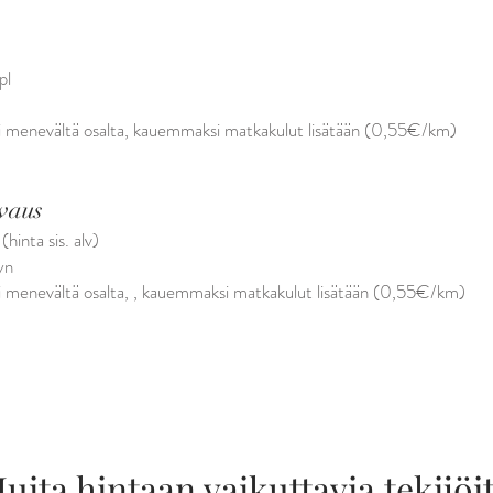
pl
li menevältä osalta, kauemmaksi matkakulut lisätään (0,55€/km)
vaus
hinta sis. alv)
lyn
li menevältä osalta, , kauemmaksi matkakulut lisätään (0,55€/km)
uita hintaan vaikuttavia tekijöi