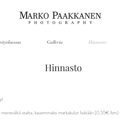
yrityskuvaus
Galleria
Hinnasto
Hinnasto
pl
li menevältä osalta, kauemmaksi matkakulut lisätään (0,55€/km)​