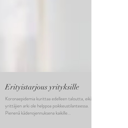
Erityistarjous yrityksille
Koronaepidemia kurittaa edelleen taloutta, eikä
yrittäjien arki ole helppoa poikkeustilanteessa.