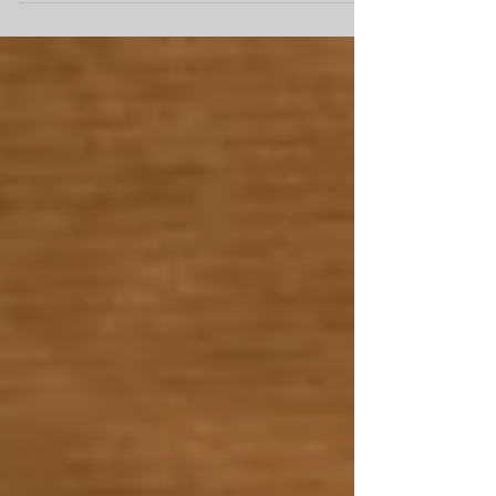
Pienenä kädenojennuksena kaikille...