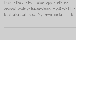
Voita koirakuvaus
Pikku hiljaa kun koulu alkaa loppua, niin saa
enempi keskittyä kuvaamiseen. Hyvä mieli kun
kaikki alkaa valmistua. Nyt myös on facebook...
Featured Posts