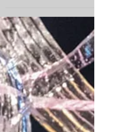
Sunset Kuopio 2019
Sunset Kuopio on hieno ilmainen urheilu ja
viihteen tapahtuma Kuopiossa. Tapahtumaa riitti
sataman ja Väinölänniemen välillä aivan...