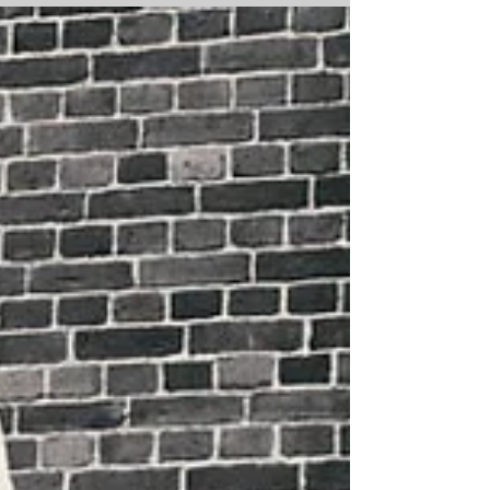
2019
Jäänveistoskisa Kuopiossa loihti torin aivan
taianomaiseen tunnelmaan. Tori oli täynnä toinen
toisistaan komeimpia veistoksia. Kaiken...