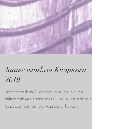
Jäänveistoskisa Kuopiossa